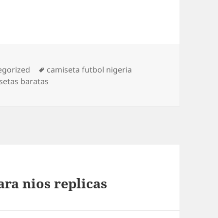
rías
Etiquetas
egorized
camiseta futbol nigeria
setas baratas
ara nios replicas