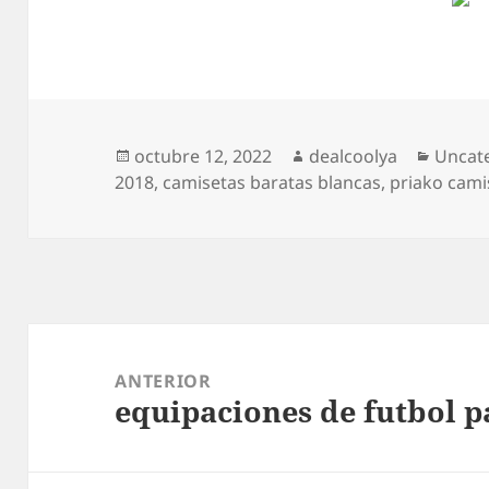
Publicado
Autor
Catego
octubre 12, 2022
dealcoolya
Uncat
el
2018
,
camisetas baratas blancas
,
priako cami
Navegación
de
ANTERIOR
equipaciones de futbol p
entradas
Entrada
anterior: