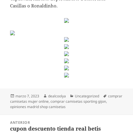
Casillas o Ronaldinho.
Publicado
Autor
Categorías
Etiquetas
marzo 7, 2023
dealcoolya
Uncategorized
comprar
el
camisetas mujer online
,
comprar camisetas sporting gijon
,
opiniones madrid shop camisetas
Navegación
ANTERIOR
de
cupon descuento tienda real betis
Entrada
entradas