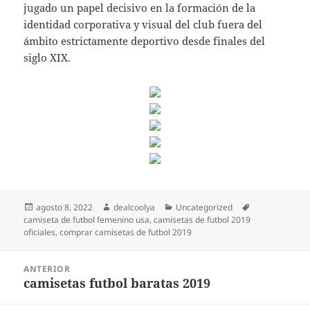
jugado un papel decisivo en la formación de la
identidad corporativa y visual del club fuera del
ámbito estrictamente deportivo desde finales del
siglo XIX.
Publicado
Autor
Categorías
Etiquetas
agosto 8, 2022
dealcoolya
Uncategorized
el
camiseta de futbol femenino usa
,
camisetas de futbol 2019
oficiales
,
comprar camisetas de futbol 2019
Navegación
ANTERIOR
de
camisetas futbol baratas 2019
Entrada
entradas
anterior: