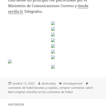
club desde un principio fue patrocinado por el
Ministerio de Comunicaciones Correos y
tienda
sevilla fc
Telégrafos.
Publicado
Autor
Categorías
Etiquetas
octubre 12, 2022
dealcoolya
Uncategorized
el
camisetas de futbol baratas y rapidas
,
comprar camisetas calvin
klein original
,
estrellas en las camisetas de futbol
Navegación
ANTERIOR