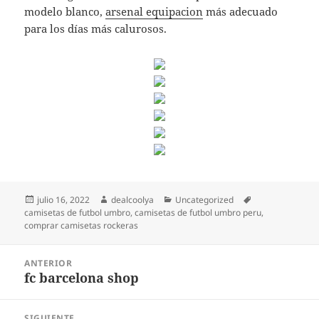
modelo blanco,
arsenal equipacion
más adecuado
para los días más calurosos.
Publicado
Autor
Categorías
Etiquetas
julio 16, 2022
dealcoolya
Uncategorized
el
camisetas de futbol umbro
,
camisetas de futbol umbro peru
,
comprar camisetas rockeras
Navegación
ANTERIOR
de
fc barcelona shop
Entrada
entradas
anterior:
SIGUIENTE