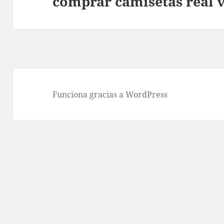
comprar camisetas real v
Entrada
siguiente:
Funciona gracias a WordPress