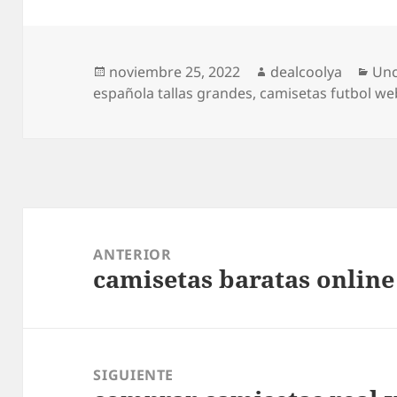
Publicado
Autor
Cat
noviembre 25, 2022
dealcoolya
Unc
el
española tallas grandes
,
camisetas futbol we
Navegación
de
ANTERIOR
camisetas baratas online
entradas
Entrada
anterior:
SIGUIENTE