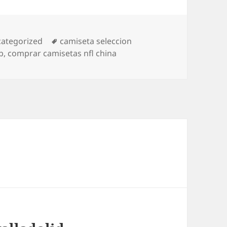
egorías
Etiquetas
ategorized
camiseta seleccion
b
,
comprar camisetas nfl china