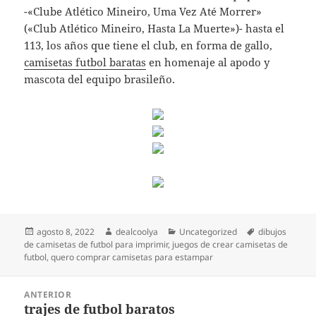
-«Clube Atlético Mineiro, Uma Vez Até Morrer»
(«Club Atlético Mineiro, Hasta La Muerte»)- hasta el
113, los años que tiene el club, en forma de gallo,
camisetas futbol baratas
en homenaje al apodo y
mascota del equipo brasileño.
Publicado
Autor
Categorías
Etiquetas
agosto 8, 2022
dealcoolya
Uncategorized
dibujos
el
de camisetas de futbol para imprimir
,
juegos de crear camisetas de
futbol
,
quero comprar camisetas para estampar
Navegación
ANTERIOR
de
trajes de futbol baratos
Entrada