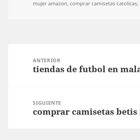
el
mujer amazon
,
comprar camisetas catolicas
,
Navegación
de
ANTERIOR
tiendas de futbol en mal
entradas
Entrada
anterior:
SIGUIENTE
comprar camisetas betis
Entrada
siguiente: