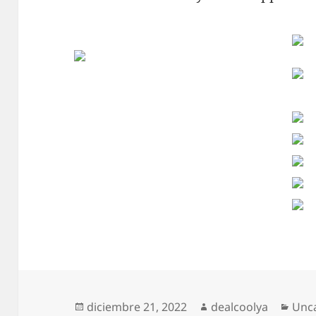
Publicado
Autor
Cate
diciembre 21, 2022
dealcoolya
Unc