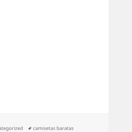
gorías
Etiquetas
ategorized
camisetas baratas