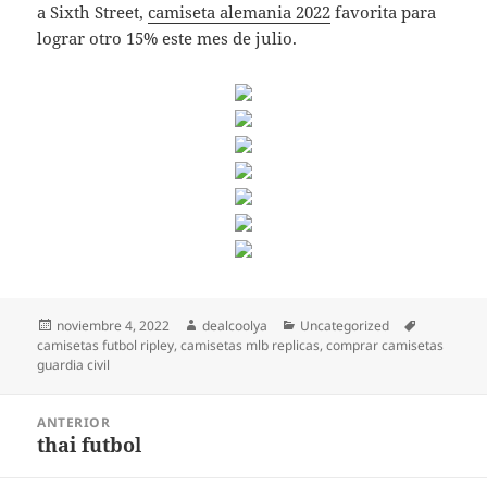
a Sixth Street,
camiseta alemania 2022
favorita para
lograr otro 15% este mes de julio.
Publicado
Autor
Categorías
Etiquetas
noviembre 4, 2022
dealcoolya
Uncategorized
el
camisetas futbol ripley
,
camisetas mlb replicas
,
comprar camisetas
guardia civil
Navegación
ANTERIOR
de
thai futbol
Entrada
entradas
anterior: