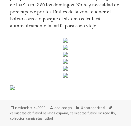
de las 9 a.m. 2.80 los domingos. No hay necesidad de
preocuparse por los límites de la zona o tener el
boleto correcto porque el sistema calculará
automáticamente la tarifa para cada viaje.
Publicado
Autor
Categorías
Etiquetas
noviembre 4, 2022
dealcoolya
Uncategorized
el
camisetas de futbol baratas españa
,
camisetas futbol mercadillo
,
coleccion camisetas futbol
Navegación