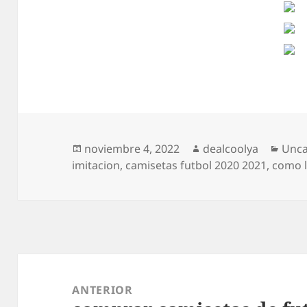
Publicado
Autor
Cate
noviembre 4, 2022
dealcoolya
Unca
el
imitacion
,
camisetas futbol 2020 2021
,
como l
Navegación
de
ANTERIOR
entradas