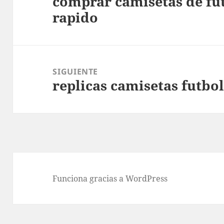
comprar camisetas de fut
Entrada
rapido
anterior:
SIGUIENTE
replicas camisetas futbol
Entrada
siguiente:
Funciona gracias a WordPress