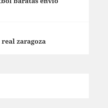
bol baratas envio
 real zaragoza