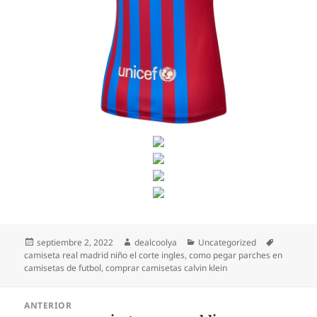
Publicado
Autor
Categorías
Etiquetas
septiembre 2, 2022
dealcoolya
Uncategorized
el
camiseta real madrid niño el corte ingles
,
como pegar parches en
camisetas de futbol
,
comprar camisetas calvin klein
Navegación
ANTERIOR
de