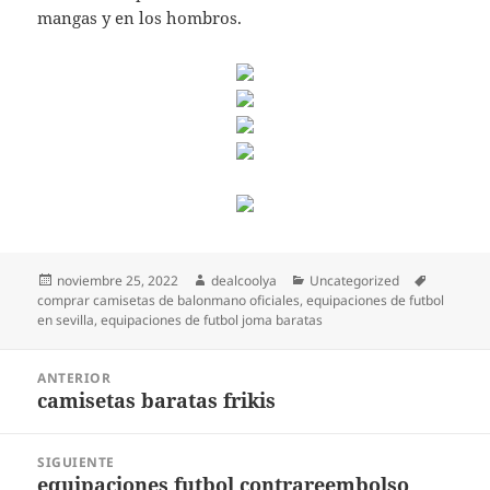
mangas y en los hombros.
Publicado
Autor
Categorías
Etiquetas
noviembre 25, 2022
dealcoolya
Uncategorized
el
comprar camisetas de balonmano oficiales
,
equipaciones de futbol
en sevilla
,
equipaciones de futbol joma baratas
Navegación
ANTERIOR
de
camisetas baratas frikis
Entrada
entradas
anterior:
SIGUIENTE
equipaciones futbol contrareembolso
Entrada