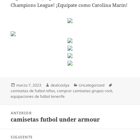
Champions League! ¡Equípate como Carolina Marín!
Publicado
Autor
Categorías
Etiquetas
marzo 7, 2023
dealcoolya
Uncategorized
el
camisetas de futbol niños
,
comprar camisetas grupos rock
,
equipaciones de futbol tenerife
Navegación
ANTERIOR
de
camisetas futbol under armour
Entrada
entradas
anterior:
SIGUIENTE