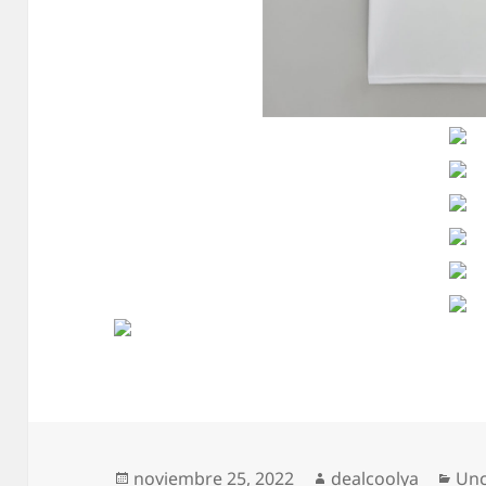
Publicado
Autor
Cat
noviembre 25, 2022
dealcoolya
Unc