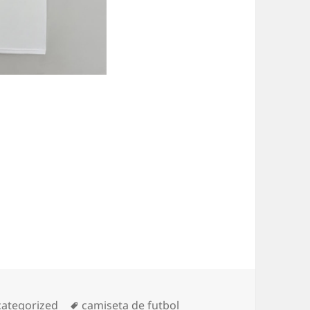
egorías
Etiquetas
ategorized
camiseta de futbol