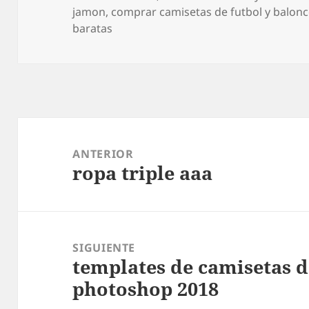
el
jamon
,
comprar camisetas de futbol y balon
baratas
Navegación
de
ANTERIOR
ropa triple aaa
entradas
Entrada
anterior:
SIGUIENTE
templates de camisetas d
Entrada
photoshop 2018
siguiente: