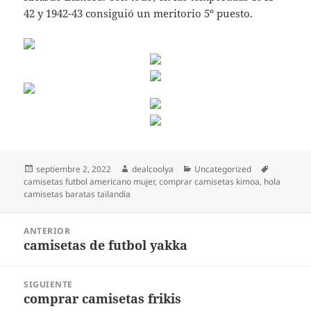
42 y 1942-43 consiguió un meritorio 5º puesto.
Publicado
Autor
Categorías
Etiquetas
septiembre 2, 2022
dealcoolya
Uncategorized
el
camisetas futbol americano mujer
,
comprar camisetas kimoa
,
hola
camisetas baratas tailandia
Navegación
ANTERIOR
de
camisetas de futbol yakka
Entrada
entradas
anterior:
SIGUIENTE
comprar camisetas frikis
Entrada