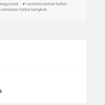
gorías
Etiquetas
ategorized
camiseta bolivia futbol
,
 camisetas futbol bangkok
s