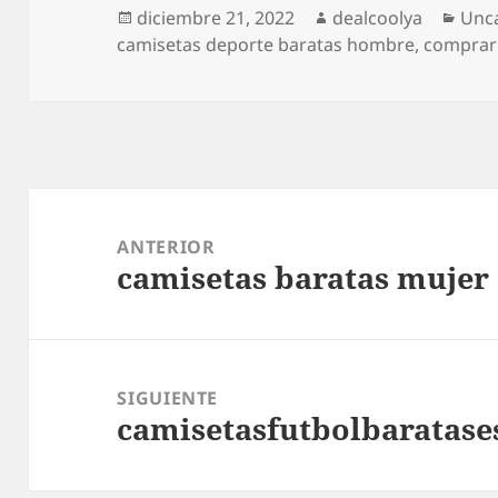
Publicado
Autor
Cate
diciembre 21, 2022
dealcoolya
Unc
el
camisetas deporte baratas hombre
,
comprar
Navegación
de
ANTERIOR
camisetas baratas mujer
entradas
Entrada
anterior:
SIGUIENTE
camisetasfutbolbaratase
Entrada
siguiente: