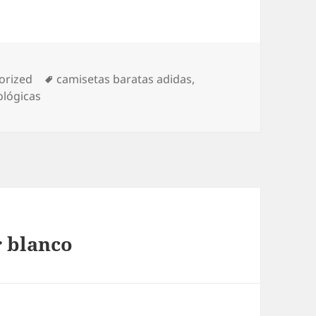
as
Etiquetas
orized
camisetas baratas adidas
,
ológicas
r blanco