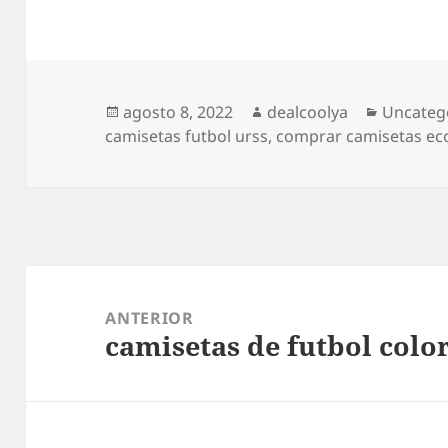
Publicado
Autor
Categorí
agosto 8, 2022
dealcoolya
Uncateg
el
camisetas futbol urss
,
comprar camisetas ec
Navegación
de
ANTERIOR
camisetas de futbol colo
entradas
Entrada
anterior: