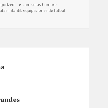
rías
Etiquetas
egorized
camisetas hombre
tas infantil
,
equipaciones de futbol
na
grandes