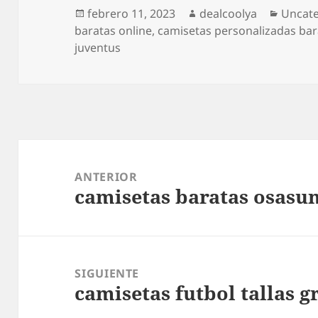
Publicado
Autor
Catego
febrero 11, 2023
dealcoolya
Uncat
el
baratas online
,
camisetas personalizadas bara
juventus
Navegación
de
ANTERIOR
camisetas baratas osasu
entradas
Entrada
anterior:
SIGUIENTE
camisetas futbol tallas 
Entrada
siguiente: