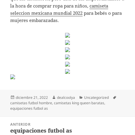
la hora de comprar ropa para niños,
camiseta
seleccion mexicana mundial 2022
para bebés o para
mujeres embarazadas.
Publicado
Autor
Categorías
Etiquetas
diciembre 21, 2022
dealcoolya
Uncategorized
el
camisetas futbol hombre
,
camisetas king queen baratas
,
equipaciones futbol as
Navegación
ANTERIOR
de
equipaciones futbol as
Entrada
entradas