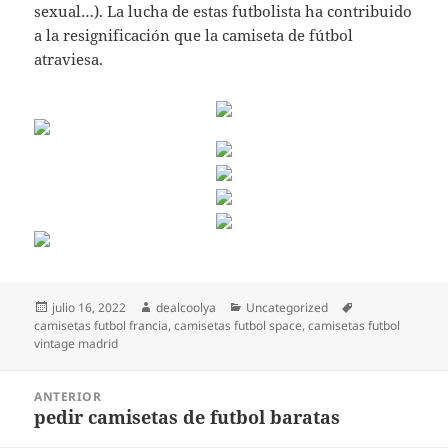
sexual…). La lucha de estas futbolista ha contribuido
a la resignificación que la camiseta de fútbol
atraviesa.
Publicado
Autor
Categorías
Etiquetas
julio 16, 2022
dealcoolya
Uncategorized
el
camisetas futbol francia
,
camisetas futbol space
,
camisetas futbol
vintage madrid
Navegación
ANTERIOR
de
pedir camisetas de futbol baratas
Entrada
entradas
anterior: