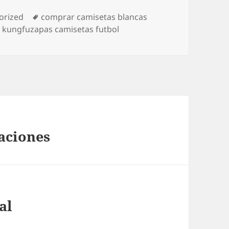
as
Etiquetas
orized
comprar camisetas blancas
,
kungfuzapas camisetas futbol
aciones
al