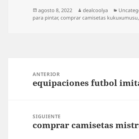
Publicado
Autor
Categorí
agosto 8, 2022
dealcoolya
Uncateg
el
para pintar
,
comprar camisetas kukuxumusu
Navegación
de
ANTERIOR
equipaciones futbol imit
entradas
Entrada
anterior:
SIGUIENTE
comprar camisetas mistr
Entrada
siguiente: