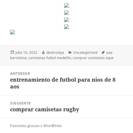
Publicado
Autor
Categorías
Etiquetas
julio 16, 2022
dealcoolya
Uncategorized
aaa
el
barcelona
,
camisetas futbol medellin
,
comprar camisetas xque
Navegación
ANTERIOR
de
entrenamiento de futbol para nios de 8
Entrada
entradas
aos
anterior:
SIGUIENTE
comprar camisetas rugby
Entrada
siguiente:
Funciona gracias a WordPress