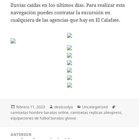
lluvías caídas en los últimos días. Para realizar esta
navegación puedes contratar la excursión en
cualquiera de las agencias que hay en El Calafate.
Publicado
Autor
Categorías
Etiquetas
febrero 11, 2023
dealcoolya
Uncategorized
el
camisetas hombre baratas online
,
camisetas replicas aliexpress
,
equipaciones de futbol baratas givova
Navegación
ANTERIOR
de