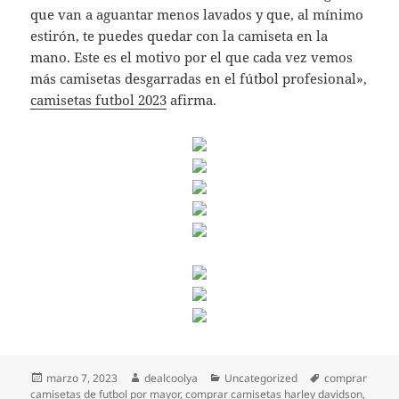
que van a aguantar menos lavados y que, al mínimo
estirón, te puedes quedar con la camiseta en la
mano. Este es el motivo por el que cada vez vemos
más camisetas desgarradas en el fútbol profesional»,
camisetas futbol 2023
afirma.
Publicado
Autor
Categorías
Etiquetas
marzo 7, 2023
dealcoolya
Uncategorized
comprar
el
camisetas de futbol por mayor
,
comprar camisetas harley davidson
,