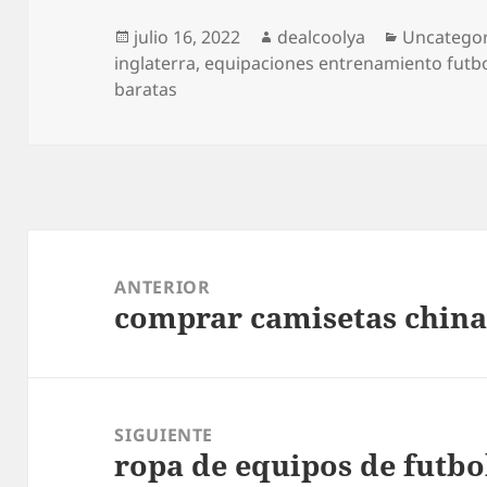
Publicado
Autor
Categoría
julio 16, 2022
dealcoolya
Uncategor
el
inglaterra
,
equipaciones entrenamiento futb
baratas
Navegación
de
ANTERIOR
comprar camisetas chin
entradas
Entrada
anterior:
SIGUIENTE
ropa de equipos de futbo
Entrada