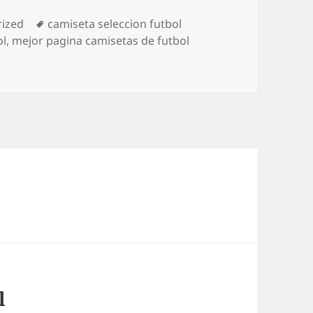
s
Etiquetas
ized
camiseta seleccion futbol
ol
,
mejor pagina camisetas de futbol
a
l