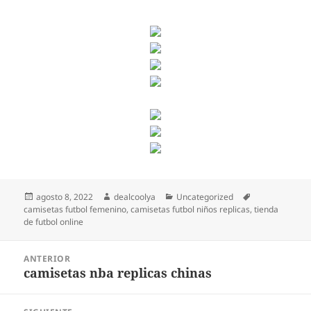
Publicado
Autor
Categorías
Etiquetas
agosto 8, 2022
dealcoolya
Uncategorized
el
camisetas futbol femenino
,
camisetas futbol niños replicas
,
tienda
de futbol online
Navegación
ANTERIOR
de
camisetas nba replicas chinas
Entrada
entradas
anterior: