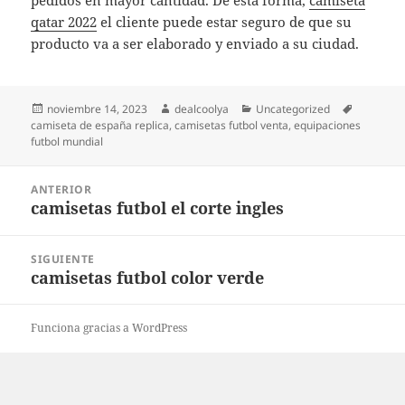
pedidos en mayor cantidad. De esta forma,
camiseta
qatar 2022
el cliente puede estar seguro de que su
producto va a ser elaborado y enviado a su ciudad.
Publicado
Autor
Categorías
Etiquetas
noviembre 14, 2023
dealcoolya
Uncategorized
el
camiseta de españa replica
,
camisetas futbol venta
,
equipaciones
futbol mundial
Navegación
ANTERIOR
de
camisetas futbol el corte ingles
Entrada
entradas
anterior:
SIGUIENTE
camisetas futbol color verde
Entrada
siguiente:
Funciona gracias a WordPress