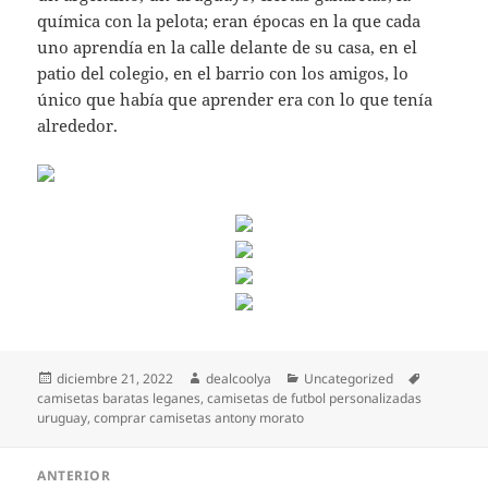
química con la pelota; eran épocas en la que cada
uno aprendía en la calle delante de su casa, en el
patio del colegio, en el barrio con los amigos, lo
único que había que aprender era con lo que tenía
alrededor.
Publicado
Autor
Categorías
Etiquetas
diciembre 21, 2022
dealcoolya
Uncategorized
el
camisetas baratas leganes
,
camisetas de futbol personalizadas
uruguay
,
comprar camisetas antony morato
Navegación
ANTERIOR
de