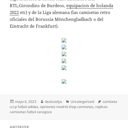
RTL,Girondins de Burdeos,
equipacion de holanda
2022
etc) y de la Liga alemana (las camisetas retro
oficiales del Borussia Mönchengladbach o del
Eintracht de Frankfurt).
Publicado
Autor
Categorías
Etiquetas
mayo 6, 2023
dealcoolya
Uncategorized
camiseta
el
cccp futbol adidas
,
opiniones madrid shop camisetas
,
replicas
camisetas futbol zaragoza
Navegación
ANTERIOR