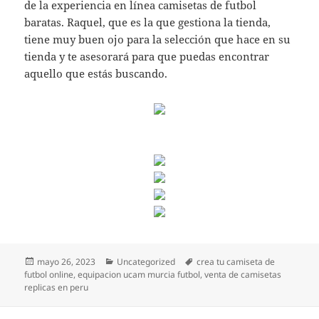
de la experiencia en línea camisetas de futbol
baratas. Raquel, que es la que gestiona la tienda,
tiene muy buen ojo para la selección que hace en su
tienda y te asesorará para que puedas encontrar
aquello que estás buscando.
Publicado
Categorías
Etiquetas
mayo 26, 2023
Uncategorized
crea tu camiseta de
el
futbol online
,
equipacion ucam murcia futbol
,
venta de camisetas
replicas en peru