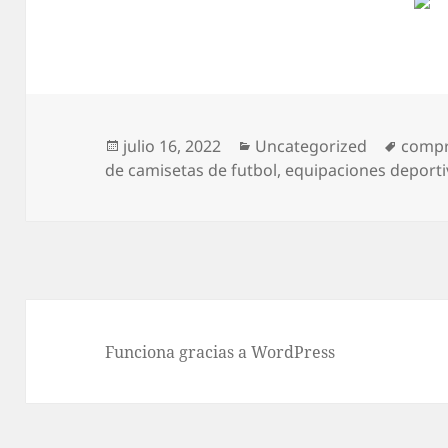
Publicado
Categorías
Etique
julio 16, 2022
Uncategorized
compr
el
de camisetas de futbol
,
equipaciones deporti
Funciona gracias a WordPress