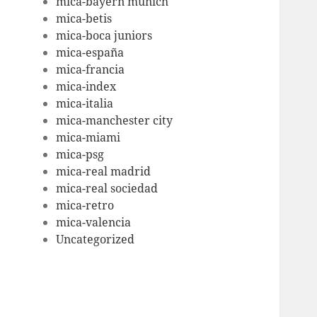
mica-bayern munich
mica-betis
mica-boca juniors
mica-españa
mica-francia
mica-index
mica-italia
mica-manchester city
mica-miami
mica-psg
mica-real madrid
mica-real sociedad
mica-retro
mica-valencia
Uncategorized