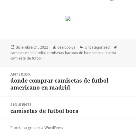
Publicado
Autor
Categorías
Etiquetas
diciembre 21, 2022
dealcoolya
Uncategorized
el
camisas de tailandia
,
camisetas baratas de baloncesto
,
nigeria
camiseta de futbol
Navegación
ANTERIOR
de
donde comprar camisetas de futbol
Entrada
entradas
americano en madrid
anterior:
SIGUIENTE
camisetas de futbol boca
Entrada
siguiente:
Funciona gracias a WordPress