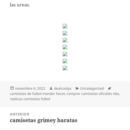
las urnas.
Publicado
Autor
Categorías
Etiquetas
noviembre 4, 2022
dealcoolya
Uncategorized
el
camisetas de futbol mandar hacer
,
comprar camisetas oficiales nba
,
replicas camisetas futbol
Navegación
ANTERIOR
de
camisetas grimey baratas
Entrada
entradas
anterior: