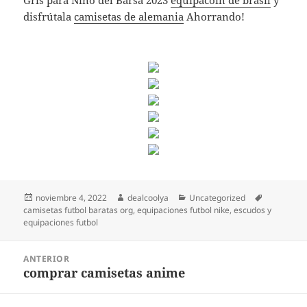
Gris para Niño del Barsa 2023
equipacoin de brasil
y
disfrútala
camisetas de alemania
Ahorrando!
Publicado
Autor
Categorías
Etiquetas
noviembre 4, 2022
dealcoolya
Uncategorized
el
camisetas futbol baratas org
,
equipaciones futbol nike
,
escudos y
equipaciones futbol
Navegación
ANTERIOR
de
comprar camisetas anime
Entrada
entradas
anterior: